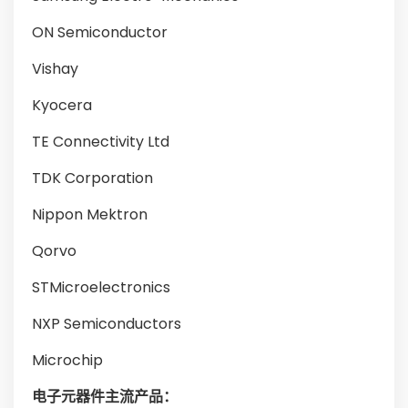
ON Semiconductor
Vishay
Kyocera
TE Connectivity Ltd
TDK Corporation
Nippon Mektron
Qorvo
STMicroelectronics
NXP Semiconductors
Microchip
电子元器件主流产品：