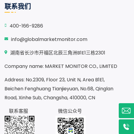
联系我们
400-166-9286
info@globalmarketmonitor.com
湖南省长沙市开福区北辰三角洲B1E1三栋2301
Company name: MARKET MONITOR CO., LIMITED
Address: No.2309, Floor 23, Unit N, Area B1E1,
Beichen Fenghuang Tianjieyuan, No.68, Qinglan
Road, Xinhe Sub, Changsha, 410000, CN
联系客服
微信公众号