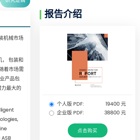
研究逻辑
报告介绍
包装机械市场
机， 包装和
但随着市场需
工业产品包
潜力最大的
个人版 PDF:
19400 元
igent
企业版 PDF:
38800 元
logies,
ine
点击购买
i ASB