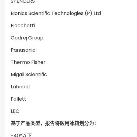
SPENCERS
Bionics Scientific Technologies (P) Ltd
Fiocchetti
Godrej Group
Panasonic
Thermo Fisher
Migali Scientific
Labcold
Follett
LEC
基于产品类型，报告将医用冰箱划分为：
-40°以下