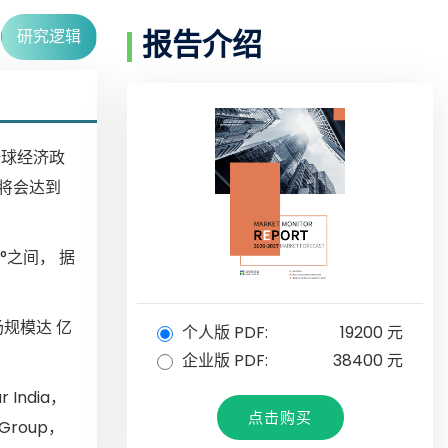
研究逻辑
报告介绍
全球经济政
模将会达到
°之间， 据
场规模达 亿
个人版 PDF:
19200 元
企业版 PDF:
38400 元
 India，
点击购买
j Group，