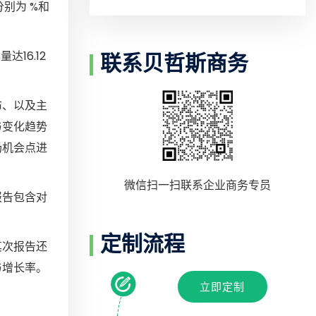
R5分别为 %和
16.12
联系贝哲斯商务
布、以及主
与变化趋势
场机会点进
微信扫一扫联系企业商务专员
报告包含对
定制流程
其次报告还
与增长率。
立即定制