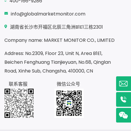
400-166-9286
info@globalmarketmonitor.com
湖南省长沙市开福区北辰三角洲B1E1三栋2301
Company name: MARKET MONITOR CO., LIMITED
Address: No.2309, Floor 23, Unit N, Area B1E1,
Beichen Fenghuang Tianjieyuan, No.68, Qinglan
Road, Xinhe Sub, Changsha, 410000, CN
联系客服
微信公众号