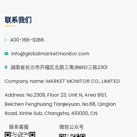
联系我们
400-166-9286
info@globalmarketmonitor.com
湖南省长沙市开福区北辰三角洲B1E1三栋2301
Company name: MARKET MONITOR CO., LIMITED
Address: No.2309, Floor 23, Unit N, Area B1E1,
Beichen Fenghuang Tianjieyuan, No.68, Qinglan
Road, Xinhe Sub, Changsha, 410000, CN
联系客服
微信公众号