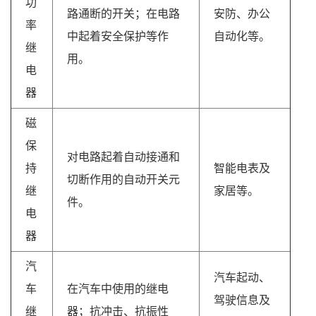
功
路通断的开关；在电路
安防、办公
率
中起着安全保护等作
自动化等。
继
用。
电
器
磁
保
对电路起着自动接通和
持
智能电表及
切断作用的自动开关元
继
家居等。
件。
电
器
汽
汽车起动、
车
在汽车中使用的继电
驾驶信息及
继
器；抗冲击、抗振性