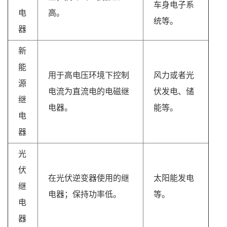
车身电子系
电
高。
统等。
器
新
能
用于高电压环境下控制
风力或者光
源
电流为直流电的电磁继
伏发电、储
继
电器。
能等。
电
器
光
伏
在光伏逆变器使用的继
太阳能发电
继
电器；保持功率低。
等。
电
器