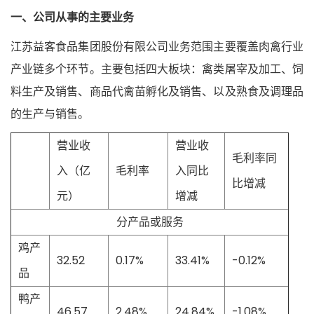
一、公司从事的主要业务
江苏益客食品集团股份有限公司业务范围主要覆盖肉禽行业
产业链多个环节。主要包括四大板块：禽类屠宰及加工、饲
料生产及销售、商品代禽苗孵化及销售、以及熟食及调理品
的生产与销售。
营业收
营业收
毛利率同
入（亿
毛利率
入同比
比增减
元）
增减
分产品或服务
鸡产
32.52
0.17%
33.41%
-0.12%
品
鸭产
46.57
2.48%
24.84%
-1.08%