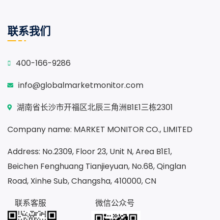
联系我们
400-166-9286
info@globalmarketmonitor.com
湖南省长沙市开福区北辰三角洲B1E1三栋2301
Company name: MARKET MONITOR CO., LIMITED
Address: No.2309, Floor 23, Unit N, Area B1E1,
Beichen Fenghuang Tianjieyuan, No.68, Qinglan
Road, Xinhe Sub, Changsha, 410000, CN
联系客服
微信公众号