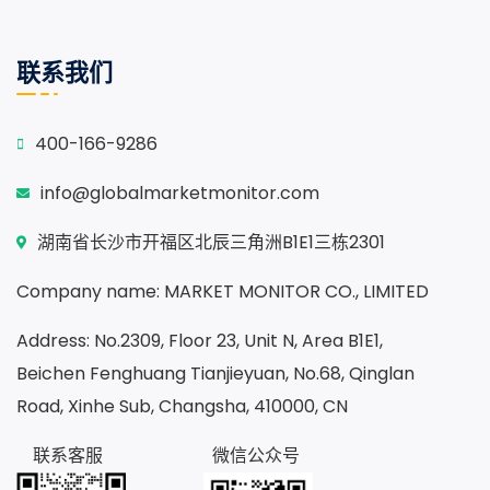
联系我们
400-166-9286
info@globalmarketmonitor.com
湖南省长沙市开福区北辰三角洲B1E1三栋2301
Company name: MARKET MONITOR CO., LIMITED
Address: No.2309, Floor 23, Unit N, Area B1E1,
Beichen Fenghuang Tianjieyuan, No.68, Qinglan
Road, Xinhe Sub, Changsha, 410000, CN
联系客服
微信公众号