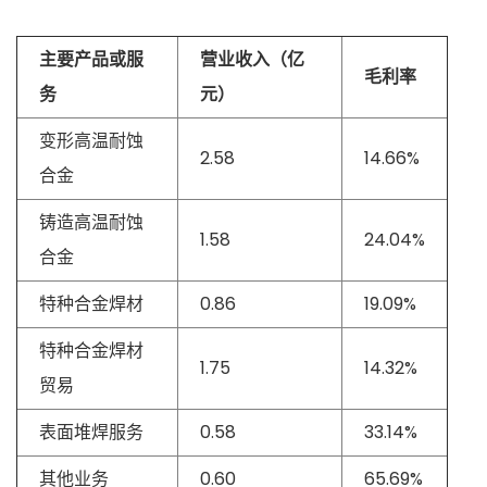
主要产品或服
营业收入（亿
毛利率
务
元）
变形高温耐蚀
2.58
14.66%
合金
铸造高温耐蚀
1.58
24.04%
合金
特种合金焊材
0.86
19.09%
特种合金焊材
1.75
14.32%
贸易
表面堆焊服务
0.58
33.14%
其他业务
0.60
65.69%