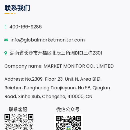
联系我们
400-166-9286
info@globalmarketmonitor.com
湖南省长沙市开福区北辰三角洲B1E1三栋2301
Company name: MARKET MONITOR CO., LIMITED
Address: No.2309, Floor 23, Unit N, Area B1E1,
Beichen Fenghuang Tianjieyuan, No.68, Qinglan
Road, Xinhe Sub, Changsha, 410000, CN
联系客服
微信公众号