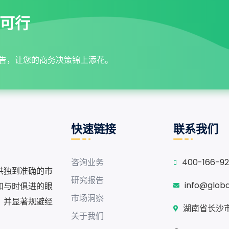
可行
告，让您的商务决策锦上添花。
快速链接
联系我们
咨询业务
400-166-9
供独到准确的市
研究报告
info@glob
和与时俱进的眼
市场洞察
，并显著规避经
湖南省长沙市
关于我们