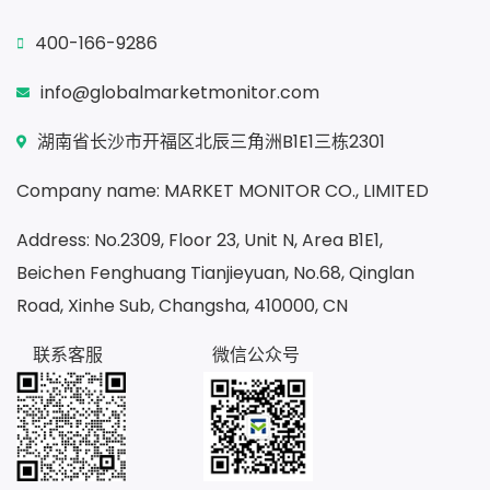
400-166-9286
info@globalmarketmonitor.com
湖南省长沙市开福区北辰三角洲B1E1三栋2301
Company name: MARKET MONITOR CO., LIMITED
Address: No.2309, Floor 23, Unit N, Area B1E1,
Beichen Fenghuang Tianjieyuan, No.68, Qinglan
Road, Xinhe Sub, Changsha, 410000, CN
联系客服
微信公众号