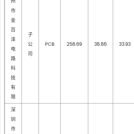
州
市
金
百
子
泽
公
PCB
258.69
38.86
33.93
电
司
路
科
技
有
限
深
圳
市