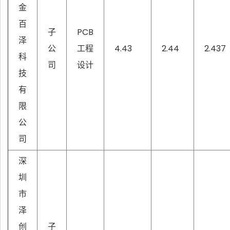
金
百
子
PCB
泽
公
工程
4.43
2.44
2.437
科
司
设计
技
有
限
公
司
深
圳
市
泽
创
子