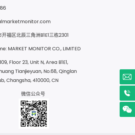
286
almarketmonitor.com
开福区北辰三角洲B1E1三栋2301
e: MARKET MONITOR CO., LIMITED
09, Floor 23, Unit N, Area B1E1,
uang Tianjieyuan, No.68, Qinglan
ub, Changsha, 410000, CN
微信公众号