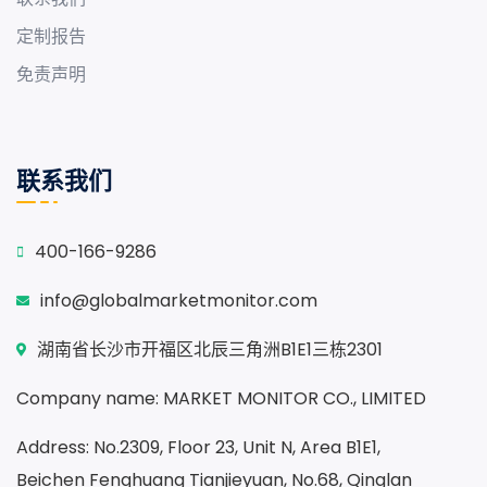
定制报告
免责声明
联系我们
400-166-9286
info@globalmarketmonitor.com
湖南省长沙市开福区北辰三角洲B1E1三栋2301
Company name: MARKET MONITOR CO., LIMITED
Address: No.2309, Floor 23, Unit N, Area B1E1,
Beichen Fenghuang Tianjieyuan, No.68, Qinglan