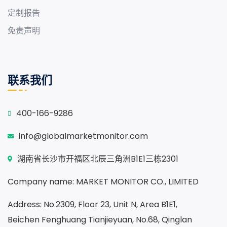
定制报告
免责声明
联系我们
400-166-9286
info@globalmarketmonitor.com
湖南省长沙市开福区北辰三角洲B1E1三栋2301
Company name: MARKET MONITOR CO., LIMITED
Address: No.2309, Floor 23, Unit N, Area B1E1,
Beichen Fenghuang Tianjieyuan, No.68, Qinglan