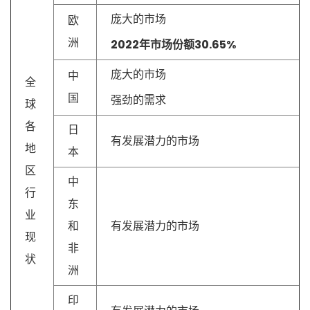
庞大的市场
欧
洲
2022年市场份额30.65%
庞大的市场
中
全
国
强劲的需求
球
各
日
有发展潜力的市场
地
本
区
中
行
东
业
和
有发展潜力的市场
现
非
状
洲
印