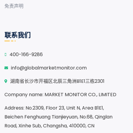
免责声明
联系我们
400-166-9286
info@globalmarketmonitor.com
湖南省长沙市开福区北辰三角洲B1E1三栋2301
Company name: MARKET MONITOR CO., LIMITED
Address: No.2309, Floor 23, Unit N, Area B1E1,
Beichen Fenghuang Tianjieyuan, No.68, Qinglan
Road, Xinhe Sub, Changsha, 410000, CN