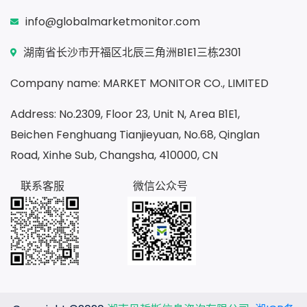
info@globalmarketmonitor.com
湖南省长沙市开福区北辰三角洲B1E1三栋2301
Company name: MARKET MONITOR CO., LIMITED
Address: No.2309, Floor 23, Unit N, Area B1E1,
Beichen Fenghuang Tianjieyuan, No.68, Qinglan
Road, Xinhe Sub, Changsha, 410000, CN
联系客服
微信公众号