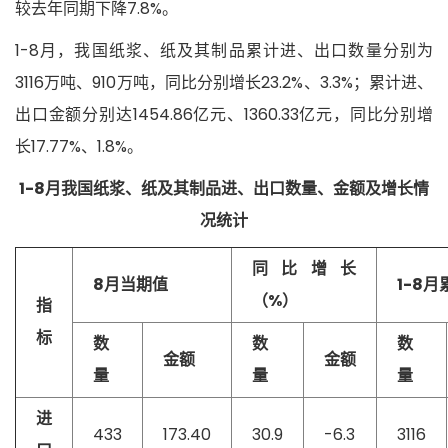
较去年同期下降7.8%。
1-8月，我国纸浆、纸及其制品累计进、出口数量分别为
3116万吨、910万吨，同比分别增长23.2%、3.3%；累计进、
出口金额分别达1454.86亿元、1360.33亿元，同比分别增
长17.77%、1.8%。
1-8月我国纸浆、纸及其制品进、出口数量、金额及增长情
况统计
同比增长
8月当期值
1-8
（%）
指
标
数
数
数
金额
金额
量
量
量
进
433
173.40
30.9
-6.3
3116