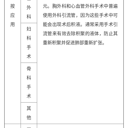
按
元。胸外科和心血管外科手术中普遍
外
应
使用外科引流管，因为这些手术中可
科
用
能会出现术后积液。通常采用手术引
妇
流管来有效去除积聚的液体，防止其
科
重新积聚并促进肺部重新扩张。
手
术
骨
科
手
术
其
他