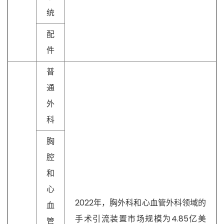
统
配
件
普
通
外
科
胸
腔
和
心
2022年，胸外科和心血管外科领域的
血
手术引流装置市场规模为4.85亿美
管