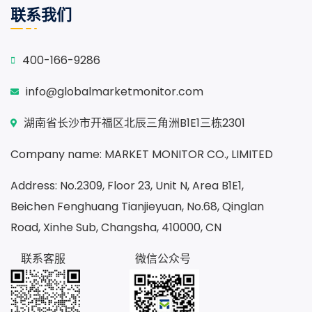
联系我们
400-166-9286
info@globalmarketmonitor.com
湖南省长沙市开福区北辰三角洲B1E1三栋2301
Company name: MARKET MONITOR CO., LIMITED
Address: No.2309, Floor 23, Unit N, Area B1E1,
Beichen Fenghuang Tianjieyuan, No.68, Qinglan
Road, Xinhe Sub, Changsha, 410000, CN
联系客服
微信公众号