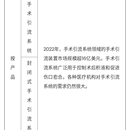
手
术
引
流
系
2022年，手术引流系统领域的手术引
统
按
流装置市场规模超16亿美元。手术引
封
产
流系统广泛用于控制术后积液和促进
闭
品
伤口愈合。各种医疗机构对手术引流
式
系统的需求仍然很大。
手
术
引
流
系