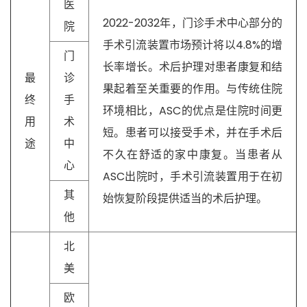
医
2022-2032年，门诊手术中心部分的
院
手术引流装置市场预计将以4.8%的增
门
长率增长。术后护理对患者康复和结
最
诊
果起着至关重要的作用。与传统住院
终
手
环境相比，ASC的优点是住院时间更
用
术
短。患者可以接受手术，并在手术后
途
中
不久在舒适的家中康复。当患者从
心
ASC出院时，手术引流装置用于在初
其
始恢复阶段提供适当的术后护理。
他
北
美
欧