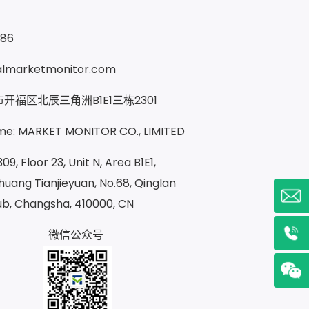
286
almarketmonitor.com
开福区北辰三角洲B1E1三栋2301
e: MARKET MONITOR CO., LIMITED
09, Floor 23, Unit N, Area B1E1,
uang Tianjieyuan, No.68, Qinglan
ub, Changsha, 410000, CN
微信公众号