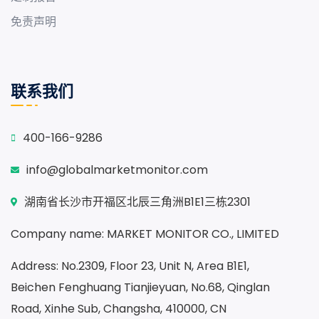
免责声明
联系我们
400-166-9286
info@globalmarketmonitor.com
湖南省长沙市开福区北辰三角洲B1E1三栋2301
Company name: MARKET MONITOR CO., LIMITED
Address: No.2309, Floor 23, Unit N, Area B1E1,
Beichen Fenghuang Tianjieyuan, No.68, Qinglan
Road, Xinhe Sub, Changsha, 410000, CN