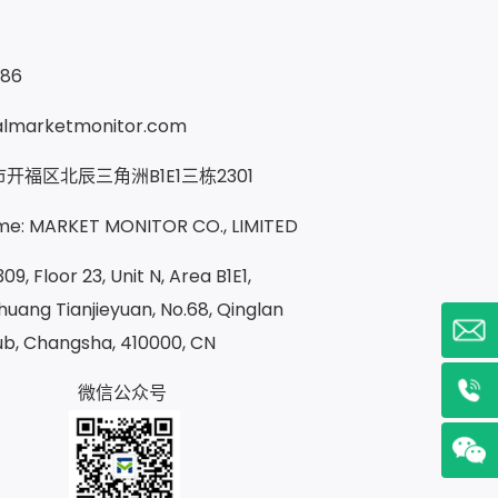
286
almarketmonitor.com
开福区北辰三角洲B1E1三栋2301
e: MARKET MONITOR CO., LIMITED
09, Floor 23, Unit N, Area B1E1,
uang Tianjieyuan, No.68, Qinglan
ub, Changsha, 410000, CN
微信公众号