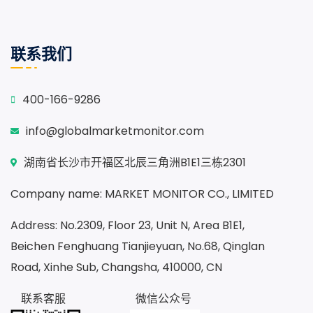
联系我们
400-166-9286
info@globalmarketmonitor.com
湖南省长沙市开福区北辰三角洲B1E1三栋2301
Company name: MARKET MONITOR CO., LIMITED
Address: No.2309, Floor 23, Unit N, Area B1E1,
Beichen Fenghuang Tianjieyuan, No.68, Qinglan
Road, Xinhe Sub, Changsha, 410000, CN
联系客服
微信公众号