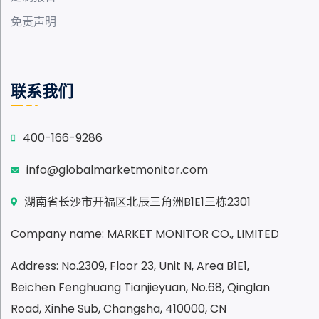
免责声明
联系我们
400-166-9286
info@globalmarketmonitor.com
湖南省长沙市开福区北辰三角洲B1E1三栋2301
Company name: MARKET MONITOR CO., LIMITED
Address: No.2309, Floor 23, Unit N, Area B1E1,
Beichen Fenghuang Tianjieyuan, No.68, Qinglan
Road, Xinhe Sub, Changsha, 410000, CN