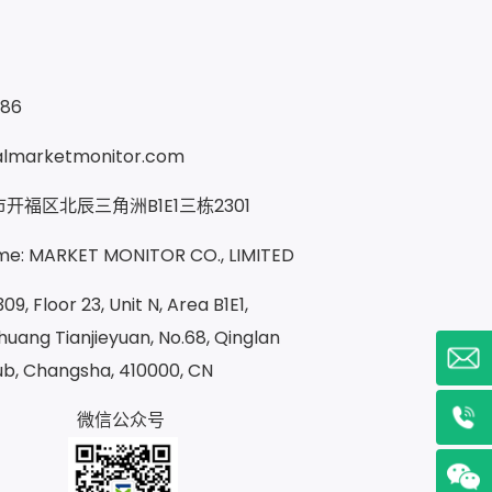
286
almarketmonitor.com
开福区北辰三角洲B1E1三栋2301
e: MARKET MONITOR CO., LIMITED
09, Floor 23, Unit N, Area B1E1,
uang Tianjieyuan, No.68, Qinglan
ub, Changsha, 410000, CN
微信公众号