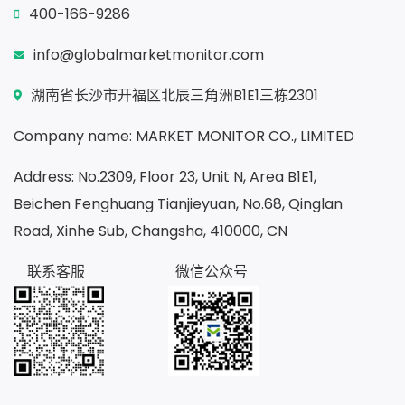
400-166-9286
info@globalmarketmonitor.com
湖南省长沙市开福区北辰三角洲B1E1三栋2301
Company name: MARKET MONITOR CO., LIMITED
Address: No.2309, Floor 23, Unit N, Area B1E1,
Beichen Fenghuang Tianjieyuan, No.68, Qinglan
Road, Xinhe Sub, Changsha, 410000, CN
联系客服
微信公众号