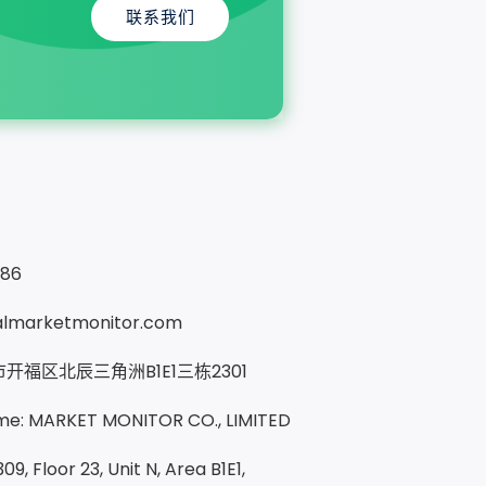
联系我们
286
almarketmonitor.com
开福区北辰三角洲B1E1三栋2301
e: MARKET MONITOR CO., LIMITED
09, Floor 23, Unit N, Area B1E1,