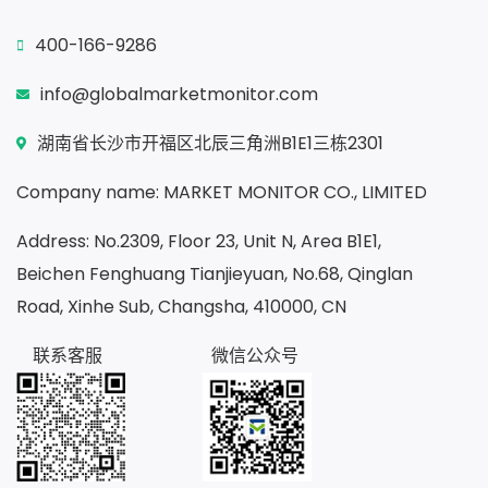
400-166-9286
info@globalmarketmonitor.com
湖南省长沙市开福区北辰三角洲B1E1三栋2301
Company name: MARKET MONITOR CO., LIMITED
Address: No.2309, Floor 23, Unit N, Area B1E1,
Beichen Fenghuang Tianjieyuan, No.68, Qinglan
Road, Xinhe Sub, Changsha, 410000, CN
联系客服
微信公众号