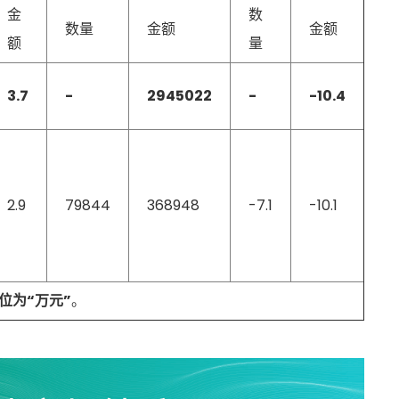
金
数
数量
金额
金额
额
量
3.7
-
2945022
-
-10.4
2.9
79844
368948
-7.1
-10.1
位为“万元”
。