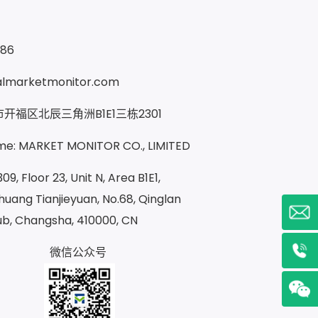
286
almarketmonitor.com
开福区北辰三角洲B1E1三栋2301
e: MARKET MONITOR CO., LIMITED
09, Floor 23, Unit N, Area B1E1,
uang Tianjieyuan, No.68, Qinglan
ub, Changsha, 410000, CN
微信公众号