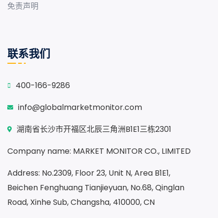
免责声明
联系我们
400-166-9286
info@globalmarketmonitor.com
湖南省长沙市开福区北辰三角洲B1E1三栋2301
Company name: MARKET MONITOR CO., LIMITED
Address: No.2309, Floor 23, Unit N, Area B1E1,
Beichen Fenghuang Tianjieyuan, No.68, Qinglan
Road, Xinhe Sub, Changsha, 410000, CN