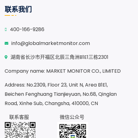
联系我们
400-166-9286
info@globalmarketmonitor.com
湖南省长沙市开福区北辰三角洲B1E1三栋2301
Company name: MARKET MONITOR CO., LIMITED
Address: No.2309, Floor 23, Unit N, Area B1E1,
Beichen Fenghuang Tianjieyuan, No.68, Qinglan
Road, Xinhe Sub, Changsha, 410000, CN
联系客服
微信公众号