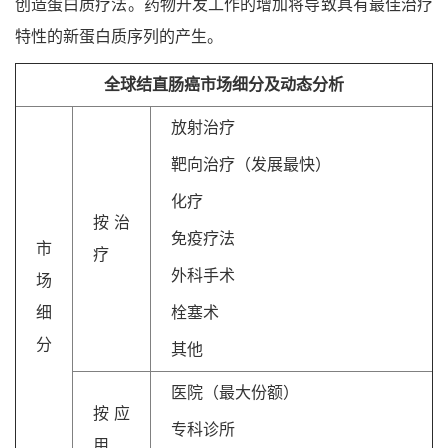
创造蛋白质疗法。药物开发工作的增加将导致具有最佳治疗
特性的新蛋白质序列的产生。
全球结直肠癌市场细分及动态分析
放射治疗
靶向治疗（发展最快）
化疗
按治
免疫疗法
市
疗
外科手术
场
细
栓塞术
分
其他
医院（最大份额）
按应
专科诊所
用