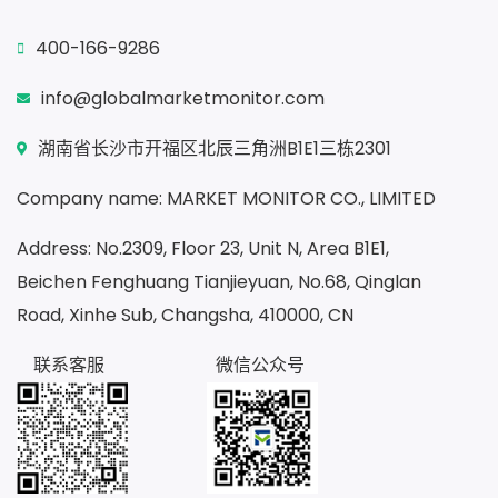
400-166-9286
info@globalmarketmonitor.com
湖南省长沙市开福区北辰三角洲B1E1三栋2301
Company name: MARKET MONITOR CO., LIMITED
Address: No.2309, Floor 23, Unit N, Area B1E1,
Beichen Fenghuang Tianjieyuan, No.68, Qinglan
Road, Xinhe Sub, Changsha, 410000, CN
联系客服
微信公众号