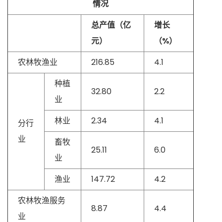
情况
总产值（亿
增长
元）
（%）
农林牧渔业
216.85
4.1
种植
32.80
2.2
业
林业
2.34
4.1
分行
业
畜牧
25.11
6.0
业
渔业
147.72
4.2
农林牧渔服务
8.87
4.4
业