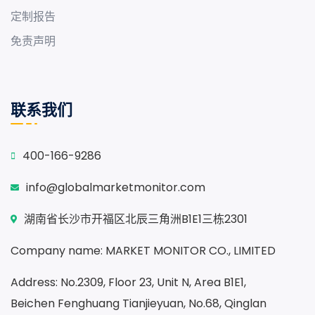
定制报告
免责声明
联系我们
400-166-9286
info@globalmarketmonitor.com
湖南省长沙市开福区北辰三角洲B1E1三栋2301
Company name: MARKET MONITOR CO., LIMITED
Address: No.2309, Floor 23, Unit N, Area B1E1,
Beichen Fenghuang Tianjieyuan, No.68, Qinglan