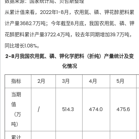
数据来源：国家统计局、贝哲斯整理
从累计值来看，2022年1-8月，农用氮、磷、钾花醉肥料累
计产量3682.7万吨；今年截至8月底，我国农用氮、磷、钾
花醉肥料累计产量3722.4万吨，较去年同期增加39.7万吨，
同比增长1.08%。
2-8月我国农用氮、磷、钾化学肥料（折纯）产量统计及变
化情况
指标
2月
3月
4月
5月
当期
值
/
514.3
474.0
475.6
（万
吨）
累计