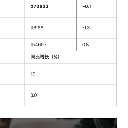
270833
-0.1
116166
-1.3
154667
0.8
同比增长（%）
1.2
3.0