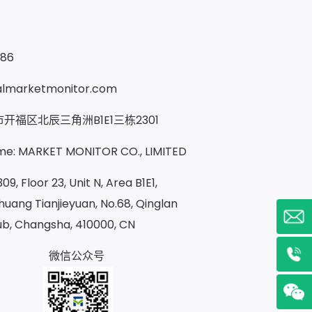
286
almarketmonitor.com
开福区北辰三角洲B1E1三栋2301
e: MARKET MONITOR CO., LIMITED
09, Floor 23, Unit N, Area B1E1,
uang Tianjieyuan, No.68, Qinglan
ub, Changsha, 410000, CN
微信公众号