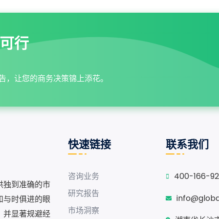
可行
告，让您的商务决策锦上添花。
快速链接
联系我们
咨询业务
400-166-9
供独到准确的市
研究报告
info@glob
和与时俱进的眼
市场洞察
，并显著规避经