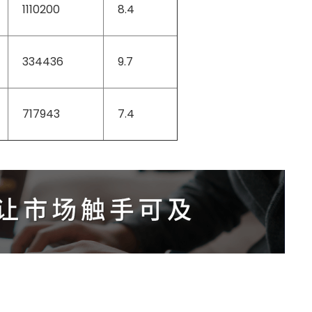
1110200
8.4
334436
9.7
717943
7.4