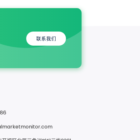
联系我们
286
almarketmonitor.com