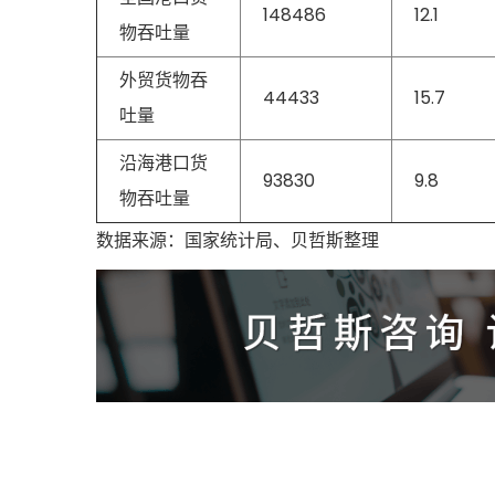
148486
12.1
物吞吐量
外贸货物吞
44433
15.7
吐量
沿海港口货
93830
9.8
物吞吐量
数据来源：国家统计局、贝哲斯整理