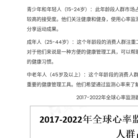
青少年和年轻人（15-24岁）：此年龄段人群市
较高的接受度。他们关注健康和健身，使用心率监
分享运动成果。
成年人（25-44岁）：这个年龄段的消费人群注
对于他们来说是一种方便的健康管理工具，可以帮
的健康习惯。
中老年人（45岁及以上）：这个年龄段的消费人
重要的健康管理工具。他们希望通过监测心率来了
2017-2022年全球心率