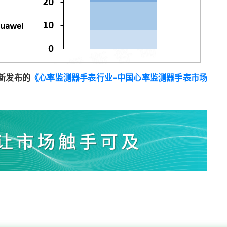
新发布的
《心率监测器手表行业-中国心率监测器手表市场