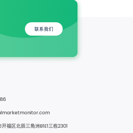
联系我们
286
almarketmonitor.com
开福区北辰三角洲B1E1三栋2301