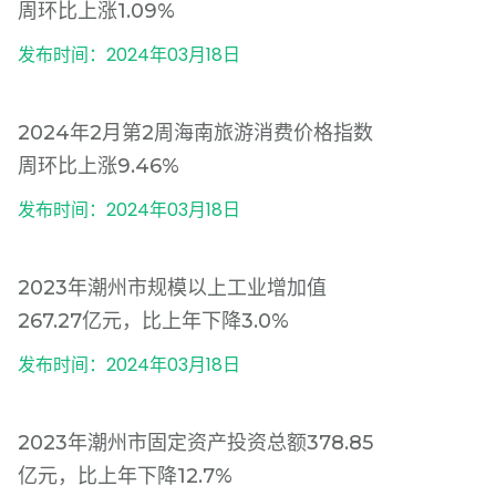
周环比上涨1.09%
发布时间：2024年03月18日
2024年2月第2周海南旅游消费价格指数
周环比上涨9.46%
发布时间：2024年03月18日
2023年潮州市规模以上工业增加值
267.27亿元，比上年下降3.0%
发布时间：2024年03月18日
2023年潮州市固定资产投资总额378.85
亿元，比上年下降12.7%