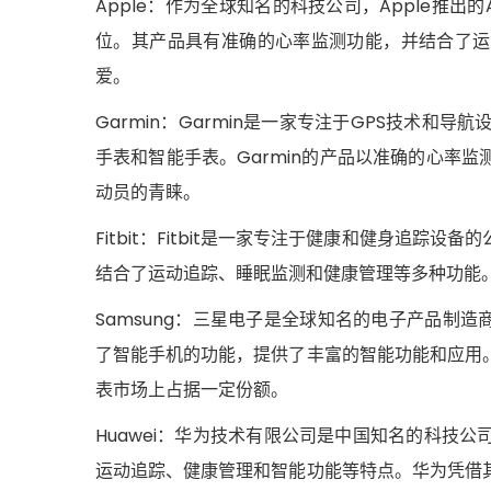
Apple：作为全球知名的科技公司，Apple推出的
位。其产品具有准确的心率监测功能，并结合了运
爱。
Garmin：Garmin是一家专注于GPS技术
手表和智能手表。Garmin的产品以准确的心率
动员的青睐。
Fitbit：Fitbit是一家专注于健康和健身追
结合了运动追踪、睡眠监测和健康管理等多种功能。F
Samsung：三星电子是全球知名的电子产品制造商
了智能手机的功能，提供了丰富的智能功能和应用
表市场上占据一定份额。
Huawei：华为技术有限公司是中国知名的科技
运动追踪、健康管理和智能功能等特点。华为凭借