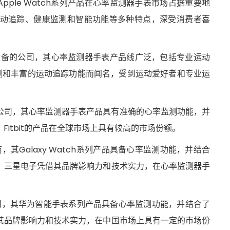
Apple Watch系列产品在心率监测器手表市场占据重要地
动追踪、健康监测和智能功能等多种特点，深受消费者喜
和导航设备的公司，其心率监测器手表产品线广泛，包括专业运动
监测和丰富的运动追踪功能而闻名，受到运动爱好者和专业运
踪设备的公司，其心率监测器手表产品具有准确的心率监测功能，并
itbit的产品在全球市场上具有较高的市场份额。
，其Galaxy Watch系列产品具备心率监测功能，并结合
。三星电子凭借其品牌影响力和技术实力，在心率监测器手
公司，其华为智能手表系列产品具备心率监测功能，并结合了
其品牌影响力和技术实力，在中国市场上具有一定的市场份