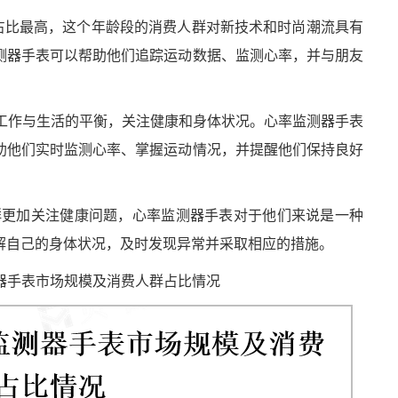
场占比最高，这个年龄段的消费人群对新技术和时尚潮流具有
测器手表可以帮助他们追踪运动数据、监测心率，并与朋友
重工作与生活的平衡，关注健康和身体状况。心率监测器手表
助他们实时监测心率、掌握运动情况，并提醒他们保持良好
群更加关注健康问题，心率监测器手表对于他们来说是一种
解自己的身体状况，及时发现异常并采取相应的措施。
监测器手表市场规模及消费人群占比情况