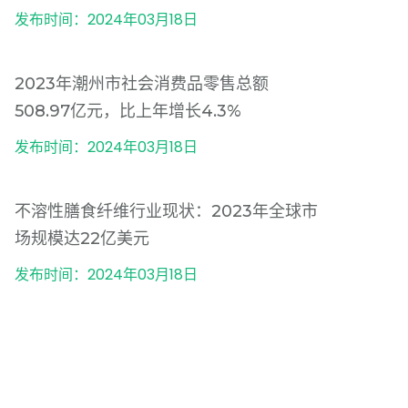
发布时间：2024年03月18日
2023年潮州市社会消费品零售总额
508.97亿元，比上年增长4.3%
发布时间：2024年03月18日
不溶性膳食纤维行业现状：2023年全球市
场规模达22亿美元
发布时间：2024年03月18日