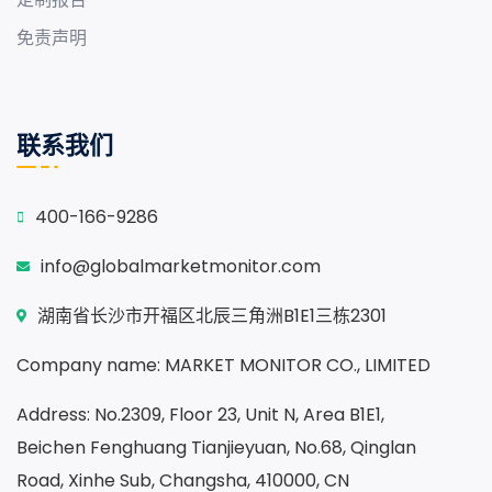
免责声明
联系我们
400-166-9286
info@globalmarketmonitor.com
湖南省长沙市开福区北辰三角洲B1E1三栋2301
Company name: MARKET MONITOR CO., LIMITED
Address: No.2309, Floor 23, Unit N, Area B1E1,
Beichen Fenghuang Tianjieyuan, No.68, Qinglan
Road, Xinhe Sub, Changsha, 410000, CN