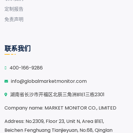
定制报告
免责声明
联系我们
400-166-9286
info@globalmarketmonitor.com
湖南省长沙市开福区北辰三角洲B1E1三栋2301
Company name: MARKET MONITOR CO., LIMITED
Address: No.2309, Floor 23, Unit N, Area B1E1,
Beichen Fenghuang Tianjieyuan, No.68, Qinglan