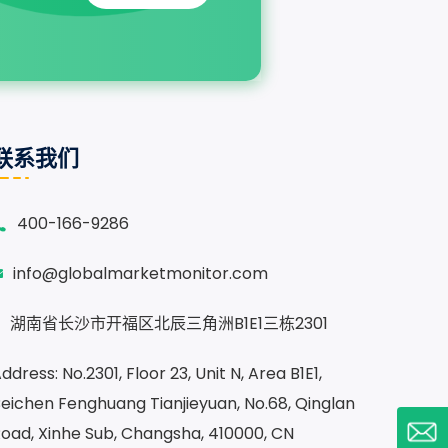
联系我们
400-166-9286
info@globalmarketmonitor.com
湖南省长沙市开福区北辰三角洲B1E1三栋2301
ddress: No.2301, Floor 23, Unit N, Area B1E1,
eichen Fenghuang Tianjieyuan, No.68, Qinglan
oad, Xinhe Sub, Changsha, 410000, CN