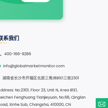
联系我们
400-166-9286
info@globalmarketmonitor.com
湖南省长沙市开福区北辰三角洲B1E1三栋2301
ddress: No.2301, Floor 23, Unit N, Area B1E1,
eichen Fenghuang Tianjieyuan, No.68, Qinglan
oad, Xinhe Sub, Changsha, 410000, CN