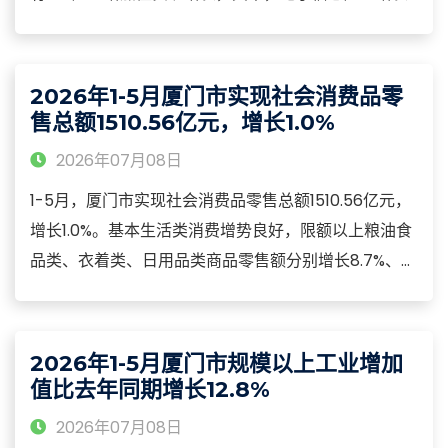
14.7%，机械装备产业增长14.4%，建材家居产业增长
10.5%。二是民企活力日益增强。1-5月，全市规模以上
民营工业增加值增长9.0%，规模以上小型工业企业增加
2026年1-5月厦门市实现社会消费品零
值增长10.7%
售总额1510.56亿元，增长1.0%
2026年07月08日
1-5月，厦门市实现社会消费品零售总额1510.56亿元，
增长1.0%。基本生活类消费增势良好，限额以上粮油食
品类、衣着类、日用品类商品零售额分别增长8.7%、
5.9%和13.4%，合计拉动限额以上社会消费品零售总额
增长3.6个百分点。智能绿色消费较为活跃，限额以上
智能家用电器和音像器材、可穿戴智能设备商品零售额
2026年1-5月厦门市规模以上工业增加
分别增长11.4%和2.2倍，限额以上新能源汽车商品零售
值比去年同期增长12.8%
额增长7.8%。
2026年07月08日