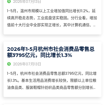
2026年07月13日
1-5月，温州市规模以上工业增加值同比增长11.2%，延
续高开稳走态势，工业底盘坚实稳固。分行业看，增加
值前十大行业中全部实现正增长，其中计算机通信、电
气机械、金属制品、仪器仪表等重点行业增加值保持两
位数增长，合计拉动规上工业增加值增长6.1个百分点。
装备制造业提速提质，增加值同比增长13.8%，支撑作
2026年1-5月杭州市社会消费品零售总
用显著。
额3795亿元，同比增长1.3%
2026年07月13日
1-5月，杭州市社会消费品零售总额3795亿元，同比增
长1.3%。基本生活用品消费增长较快，限额以上单位粮
油食品类、服装鞋帽针纺织品类商品零售额分别增长
13.1%和10.4%。部分升级类商品销售持续活跃，限额以
上单位通讯器材类、化妆品类商品零售额分别增长18.1%