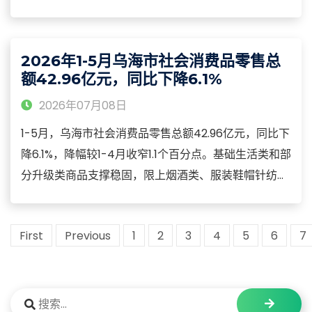
力、热力、燃气及水生产和供应业营业收入增长0.2%。
其中制造业分上下游看，上游原材料制造业营业收入增
长7.3%，中游装备制造业营业收入增长21.4%，下游消
2026年1-5月乌海市社会消费品零售总
费品制造业营业收入下降2.7%。
额42.96亿元，同比下降6.1%
2026年07月08日
1-5月，乌海市社会消费品零售总额42.96亿元，同比下
降6.1%，降幅较1-4月收窄1.1个百分点。基础生活类和部
分升级类商品支撑稳固，限上烟酒类、服装鞋帽针纺织
品类、日用品类、文化办公用品类、通讯器材类商品零
售额分别增长21.4%、10.3%、46.2%、5.8倍、30.9%。
First
Previous
1
2
3
4
5
6
7
汽车类、石油及制品类零售额增速分别下降23.7%、
17.8%。