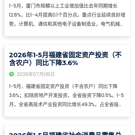
1-5月，厦门市规模以上工业增加值比去年同期增长
12.8%，比1-4月提高0.1个百分点。重点行业延续良好增
势，计算机、通信和其他电子设备制造业，电气机械和
器材制造业增加值分别增长12.3%和39.2%，拉动规模以
上工业增长3.2和6.4个百分点。产业高端化持续迈进，
高技术制造业增加值增长20.5%，高于规模以上工业7.7
2026年1-5月福建省固定资产投资（不
个百分点。
含农户）同比下降3.6%
2026年07月08日
1-5月，福建省固定资产投资（不含农户）同比下降
3.6%；扣除房地产开发投资，全省投资下降0.5%。1-5
月，全省高技术产业投资同比增长49.3%，占全省投资
的比重为12.8%，拉动全省投资增长4.1个百分点。分领
域看，高技术制造业投资增长48.4%，其中医疗仪器设
备及仪器仪表制造业投资增长107.4%，航空、航天器及