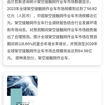
由贝哲斯咨询统计架空接触网作业车市场数据显示，
2023年全球架空接触网作业车市场规模到达到了56.82
亿元（人民币），中国架空接触网作业车市场规模达亿
元。架空接触网作业车行业调研报告结合行业发展环境
和市场动态，对预测期间架空接触网作业车市场趋势做
出了合理预测。预计全球架空接触网作业车市场在预测
期间将以8.86%的复合年增长率增长，并预测至2029年
全球架空接触网作业车市场总规模将会达到94.58亿
元。 按种类划分，架空接触网作业车...