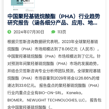
中国聚羟基链烷酸酯（PHA）行业趋势
研究报告（涵各细分产品、应用、地区
占比趋势分析）
2024年07月30日
113页
根据贝哲斯咨询数据研究表明，2023年全球聚羟基链
烷酸酯（PHA）市场规模达到了8.06亿元（人民币），
中国聚羟基链烷酸酯（PHA）市场规模达到了亿元。针
对预测年间聚羟基链烷酸酯（PHA）市场的发展趋势，
并结合贝哲斯咨询专业分析师团队预测，全球聚羟基链
烷酸酯（PHA）市场容量到2029年将会以26.86%的增
速达到33.6亿元。 报告盘点的聚羟基链烷酸酯（PHA）
行业内重点企业有BIO-ON-SRL， Kaneka，
BIOMER， NEWLIGHT TECHNOLOGIES, LLC， 报告包
含中国聚羟基链烷酸酯（...