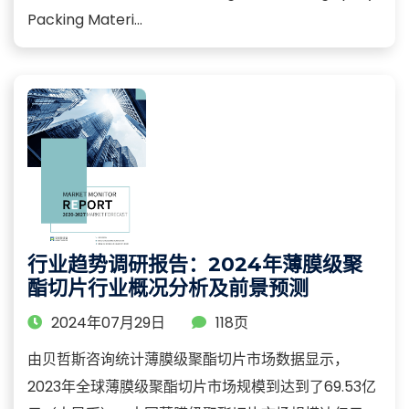
Packing Materi...
行业趋势调研报告：2024年薄膜级聚
酯切片行业概况分析及前景预测
2024年07月29日
118页
由贝哲斯咨询统计薄膜级聚酯切片市场数据显示，
2023年全球薄膜级聚酯切片市场规模到达到了69.53亿