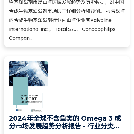
物基润滑剂市场重点区域发展趋势及历史数据，对中国
合成生物基润滑剂市场展开详细分析和预测。 报告盘点
的合成生物基润滑剂行业内重点企业有Valvoline
International Inc.， Total S.A.， Conocophilips
Compan...
2024年全球不含鱼类的 Omega 3 成
分市场发展趋势分析报告 - 行业分类、
应用、企业及区域分析