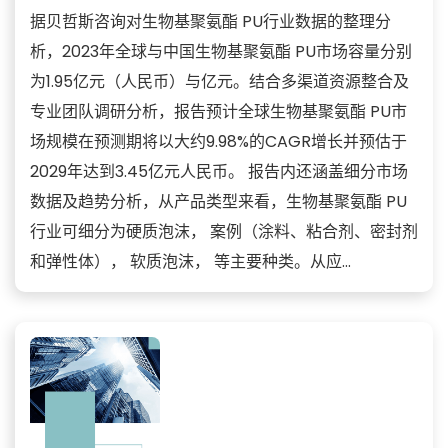
据贝哲斯咨询对生物基聚氨酯 PU行业数据的整理分
析，2023年全球与中国生物基聚氨酯 PU市场容量分别
为1.95亿元（人民币）与亿元。结合多渠道资源整合及
专业团队调研分析，报告预计全球生物基聚氨酯 PU市
场规模在预测期将以大约9.98%的CAGR增长并预估于
2029年达到3.45亿元人民币。 报告内还涵盖细分市场
数据及趋势分析，从产品类型来看，生物基聚氨酯 PU
行业可细分为硬质泡沫， 案例（涂料、粘合剂、密封剂
和弹性体）， 软质泡沫， 等主要种类。从应...