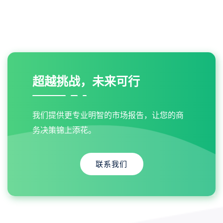
超越挑战，未来可行
我们提供更专业明智的市场报告，让您的商
务决策锦上添花。
联系我们