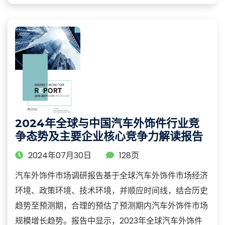
2024年全球与中国汽车外饰件行业竞
争态势及主要企业核心竞争力解读报告
2024年07月30日
128页
汽车外饰件市场调研报告基于全球汽车外饰件市场经济
环境、政策环境、技术环境，并顺应时间线，结合历史
趋势至预测期，合理的预估了预测期内汽车外饰件市场
规模增长趋势。报告中显示，2023年全球汽车外饰件