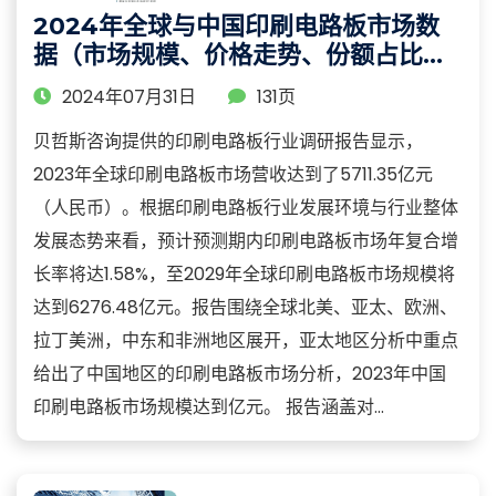
2024年全球与中国印刷电路板市场数
据（市场规模、价格走势、份额占比及
增速）分析报告
2024年07月31日
131页
贝哲斯咨询提供的印刷电路板行业调研报告显示，
2023年全球印刷电路板市场营收达到了5711.35亿元
（人民币）。根据印刷电路板行业发展环境与行业整体
发展态势来看，预计预测期内印刷电路板市场年复合增
长率将达1.58%，至2029年全球印刷电路板市场规模将
达到6276.48亿元。报告围绕全球北美、亚太、欧洲、
拉丁美洲，中东和非洲地区展开，亚太地区分析中重点
给出了中国地区的印刷电路板市场分析，2023年中国
印刷电路板市场规模达到亿元。 报告涵盖对...