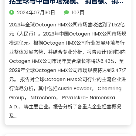
括全球与中国市场规模、 销售额、销量
等数据）
2024年07月30日
107页
2023年全球Octogen HMX公司市场营收达到了1.52亿
元（人民币）。2023年中国Octogen HMX公司市场规
模达亿元。根据Octogen HMX公司行业发展环境与行
业整体发展态势，并结合专业分析，报告预计预测期内
Octogen HMX公司市场年复合增长率将达8.43%，至
2029年全球Octogen HMX公司市场规模将达到2.47亿
元。 报告对全球Octogen HMX公司行业的主流企业进
行详尽分析，其中包括Austin Powder， Chemring
Group， Nitrochem， Prva Iskra- Namenska
A.D.， 等主要企业。报告分析了各重点企业经营概况
及...