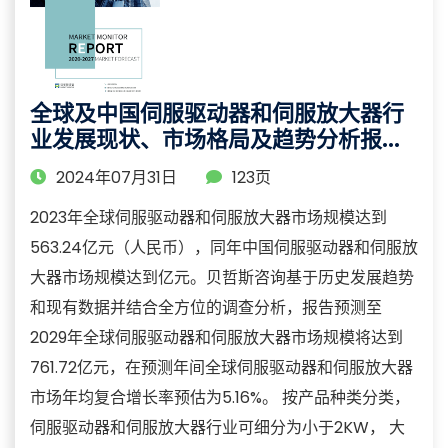
全球及中国伺服驱动器和伺服放大器行
业发展现状、市场格局及趋势分析报告
（2024-2030）
2024年07月31日
123页
2023年全球伺服驱动器和伺服放大器市场规模达到
563.24亿元（人民币），同年中国伺服驱动器和伺服放
大器市场规模达到亿元。贝哲斯咨询基于历史发展趋势
和现有数据并结合全方位的调查分析，报告预测至
2029年全球伺服驱动器和伺服放大器市场规模将达到
761.72亿元，在预测年间全球伺服驱动器和伺服放大器
市场年均复合增长率预估为5.16%。 按产品种类分类，
伺服驱动器和伺服放大器行业可细分为小于2KW， 大