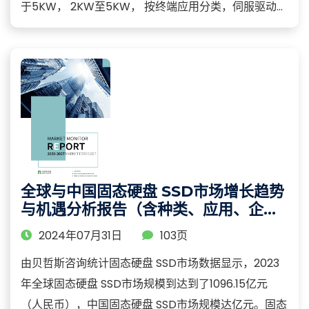
于5KW， 2KW至5KW， 按终端应用分类，伺服驱动...
全球与中国固态硬盘 SSD市场增长趋势
与机遇分析报告（含种类、应用、企
业、地区等细分市场详析）
2024年07月31日
103页
由贝哲斯咨询统计固态硬盘 SSD市场数据显示，2023
年全球固态硬盘 SSD市场规模到达到了1096.15亿元
（人民币），中国固态硬盘 SSD市场规模达亿元。固态