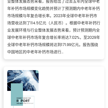
业整体发展态势来看，报告给出了过去五年内全球中老
年补钙市场规模变化趋势并预计了预测期内中老年补钙
市场规模与年复合增长率。2023年全球中老年补钙市
场营收达到了114.5亿元（人民币）。根据中老年补钙行
业发展环境与行业整体发展态势来看，预计预测期内全
球中老年补钙市场年复合增长率将达7.02%，至2029年
全球中老年补钙市场规模将达到171.99亿元。报告围绕
中国地区的中老年补钙市场进行...