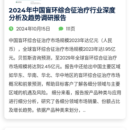
2024年中国盲环综合征治疗行业深度
分析及趋势调研报告
2024年10月15日
111页
中国盲环综合征治疗市场规模2023年达亿元（人民
币），全球盲环综合征治疗市场规模2023年达1.95亿
元。贝哲斯咨询预测，至2029年全球盲环综合征治疗
市场规模将达到2.45亿元。报告中还给出中国主要区域
如华东、华南、华北、华中地区的盲环综合征治疗市场
概况和前景预测，帮助目标客户了解各细分领域与主要
区域的机遇及风险。 细分来看，报告按产品种类与应用
进行细分分析，研究了各细分领域市场销量、份额占比
及增长趋势。依据产品种类来划分，...