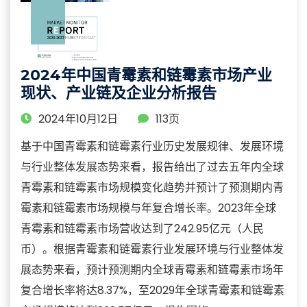
2024年中国青霉素和链霉素市场产业
现状、产业链及企业分析报告
2024年10月12日
113页
基于中国青霉素和链霉素行业历史发展规律、发展环境
与行业整体发展态势来看，报告给出了过去五年内全球
青霉素和链霉素市场规模变化趋势并预计了预测期内青
霉素和链霉素市场规模与年复合增长率。2023年全球
青霉素和链霉素市场营收达到了242.95亿元（人民
币）。根据青霉素和链霉素行业发展环境与行业整体发
展态势来看，预计预测期内全球青霉素和链霉素市场年
复合增长率将达8.37%，至2029年全球青霉素和链霉素