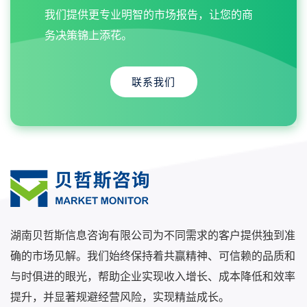
我们提供更专业明智的市场报告，让您的商
务决策锦上添花。
联系我们
湖南贝哲斯信息咨询有限公司为不同需求的客户提供独到准
确的市场见解。我们始终保持着共赢精神、可信赖的品质和
与时俱进的眼光，帮助企业实现收入增长、成本降低和效率
提升，并显著规避经营风险，实现精益成长。