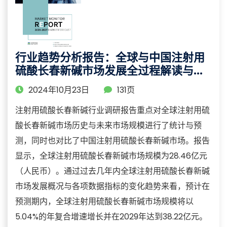
行业趋势分析报告：全球与中国注射用
硫酸长春新碱市场发展全过程解读与前
景预测
2024年10月23日
131页
注射用硫酸长春新碱行业调研报告重点对全球注射用硫
酸长春新碱市场历史与未来市场规模进行了统计与预
测，同时也对比了中国注射用硫酸长春新碱市场。报告
显示，全球注射用硫酸长春新碱市场规模为28.46亿元
（人民币）。通过过去几年内全球注射用硫酸长春新碱
市场发展概况与各项数据指标的变化趋势来看，预计在
预测期内，全球注射用硫酸长春新碱市场规模将以
5.04%的年复合增速增长并在2029年达到38.22亿元。