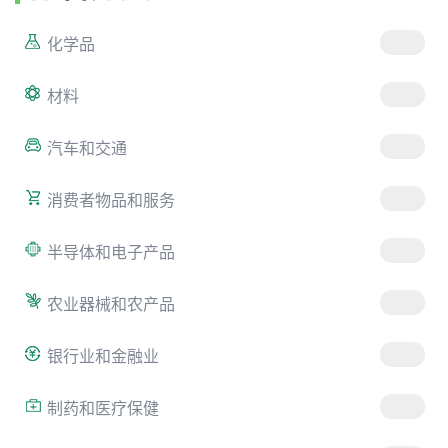
化学品
材料
汽车和交通
消费者物品和服务
半导体和电子产品
农业器械和农产品
银行业和金融业
制药和医疗保健