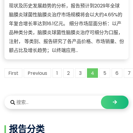
现状及历史发展趋势的分析，报告预计到2029年全球
脑膜炎球菌性脑膜炎治疗市场规模将会以大约4.65%的
年复合增长率达到16.1亿元。 细分市场层面分析：以产
品种类分类，脑膜炎球菌性脑膜炎治疗可细分为口服，
注射， 等类别、报告研究了各产品价格、市场销量、份
额占比及增长趋势；以终端应用...
First
Previous
1
2
3
4
5
6
7
报告分类