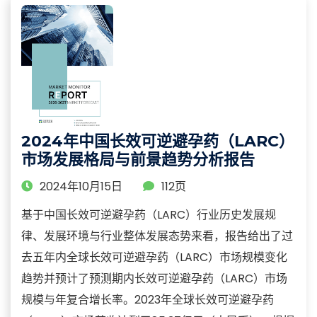
2024年中国长效可逆避孕药（LARC）
市场发展格局与前景趋势分析报告
2024年10月15日
112页
基于中国长效可逆避孕药（LARC）行业历史发展规
律、发展环境与行业整体发展态势来看，报告给出了过
去五年内全球长效可逆避孕药（LARC）市场规模变化
趋势并预计了预测期内长效可逆避孕药（LARC）市场
规模与年复合增长率。2023年全球长效可逆避孕药