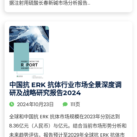
据注射用硫酸长春新碱市场分析报告...
中国抗 ERK 抗体行业市场全景深度调
研及战略研究报告2024
2024年10月23日
111页
全球和中国抗 ERK 抗体市场规模在2023年分别达到
8.36亿元（人民币）与亿元。结合当前市场形势分析和
未来趋势评估，报告预计至2029年全球抗 ERK 抗体市