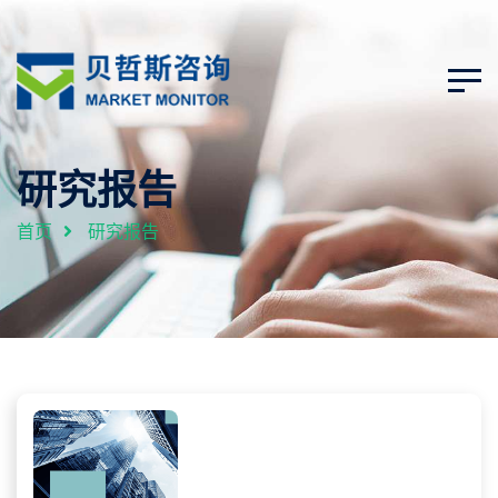
研究报告
首页
研究报告