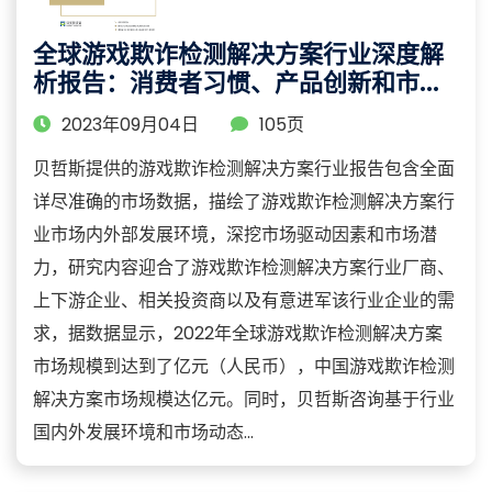
全球游戏欺诈检测解决方案行业深度解
析报告：消费者习惯、产品创新和市场
份额分析
2023年09月04日
105页
贝哲斯提供的游戏欺诈检测解决方案行业报告包含全面
详尽准确的市场数据，描绘了游戏欺诈检测解决方案行
业市场内外部发展环境，深挖市场驱动因素和市场潜
力，研究内容迎合了游戏欺诈检测解决方案行业厂商、
上下游企业、相关投资商以及有意进军该行业企业的需
求，据数据显示，2022年全球游戏欺诈检测解决方案
市场规模到达到了亿元（人民币），中国游戏欺诈检测
解决方案市场规模达亿元。同时，贝哲斯咨询基于行业
国内外发展环境和市场动态...