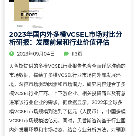
2023年国内外多模VCSEL市场对比分
析研报：发展前景和行业价值评估
2023年09月04日
113页
贝哲斯提供的多模VCSEL行业报告包含全面详尽准确的
市场数据，描绘了多模VCSEL行业市场内外部发展环
境，深挖市场驱动因素和市场潜力，研究内容迎合了多
模VCSEL行业厂商、上下游企业、相关投资商以及有意
进军该行业企业的需求，据数据显示，2022年全球多
模VCSEL市场规模到达到了亿元（人民币），中国多模
VCSEL市场规模达亿元。同时，贝哲斯咨询基于行业国
内外发展环境和市场动态，结合专业分析方法，对预测