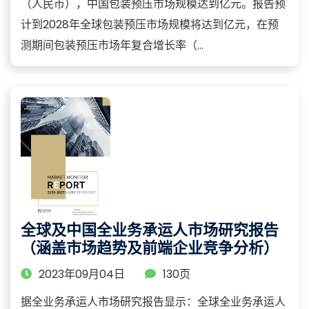
（人民币），中国包装预压市场规模达到亿元。报告预
计到2028年全球包装预压市场规模将达到亿元，在预
测期间包装预压市场年复合增长率（...
全球及中国全业务承运人市场研究报告
（涵盖市场趋势及前端企业竞争分析）
2023年09月04日
130页
据全业务承运人市场研究报告显示：全球全业务承运人