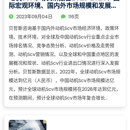
际宏观环境、国内外市场规模和发展趋
势
2023年09月04日
116页
贝哲斯咨询基于国内外动机Scv市场经济环境、政策环
境、技术环境，对全球及中国动机Scv行业重点企业市
场排名情况、竞争态势分析、动机Scv价格及走势预
测、动机Scv营销情况、以及全球和中国重点地区的发
展概况和现状、动机Scv行业进出口情况进行深入发掘
分析。贝哲斯数据显示，2022年，全球动机Scv市场规
模达到亿元（人民币），中国动机Scv市场规模达亿
元，预计全球动机Scv市场规模将在2028年达到亿元，
在预测期间，预计全球动机Scv市场年复合增长...