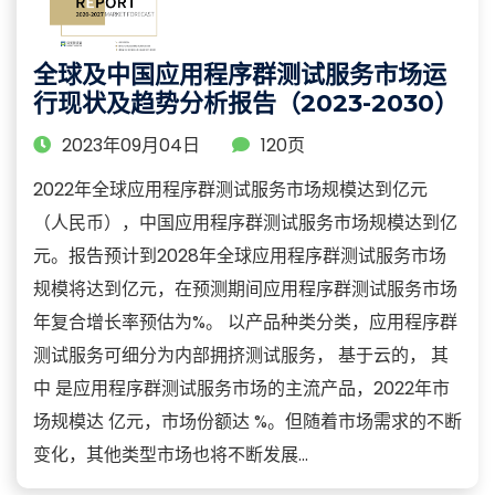
全球及中国应用程序群测试服务市场运
行现状及趋势分析报告（2023-2030）
2023年09月04日
120页
2022年全球应用程序群测试服务市场规模达到亿元
（人民币），中国应用程序群测试服务市场规模达到亿
元。报告预计到2028年全球应用程序群测试服务市场
规模将达到亿元，在预测期间应用程序群测试服务市场
年复合增长率预估为%。 以产品种类分类，应用程序群
测试服务可细分为内部拥挤测试服务， 基于云的， 其
中 是应用程序群测试服务市场的主流产品，2022年市
场规模达 亿元，市场份额达 %。但随着市场需求的不断
变化，其他类型市场也将不断发展...