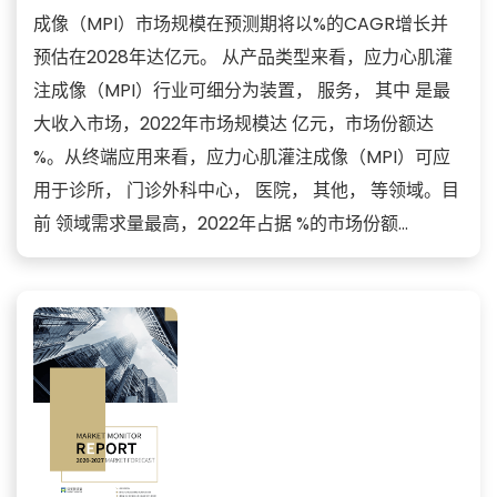
成像（MPI）市场规模在预测期将以%的CAGR增长并
预估在2028年达亿元。 从产品类型来看，应力心肌灌
注成像（MPI）行业可细分为装置， 服务， 其中 是最
大收入市场，2022年市场规模达 亿元，市场份额达
%。从终端应用来看，应力心肌灌注成像（MPI）可应
用于诊所， 门诊外科中心， 医院， 其他， 等领域。目
前 领域需求量最高，2022年占据 %的市场份额...