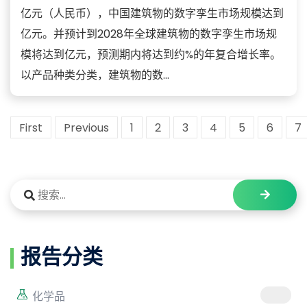
亿元（人民币），中国建筑物的数字孪生市场规模达到
亿元。并预计到2028年全球建筑物的数字孪生市场规
模将达到亿元，预测期内将达到约%的年复合增长率。
以产品种类分类，建筑物的数...
First
Previous
1
2
3
4
5
6
7
报告分类
化学品