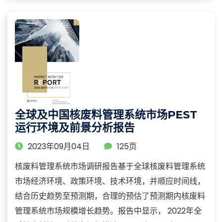
全球及中国核废料管理系统市场PEST
运行环境及前景分析报告
2023年09月04日
125页
核废料管理系统市场调研报告基于全球核废料管理系统
市场经济环境、政策环境、技术环境，并顺应时间线，
结合历史趋势至预测期，合理的预估了预测期内核废料
管理系统市场规模增长趋势。报告中显示， 2022年全