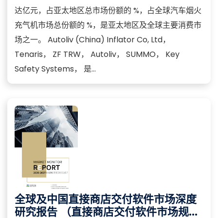
达亿元，占亚太地区总市场份额的 %，占全球汽车烟火
充气机市场总份额的 %，是亚太地区及全球主要消费市
场之一。 Autoliv (China) Inflator Co, Ltd，
Tenaris， ZF TRW， Autoliv， SUMMO， Key
Safety Systems， 是...
全球及中国直接商店交付软件市场深度
研究报告 （直接商店交付软件市场规