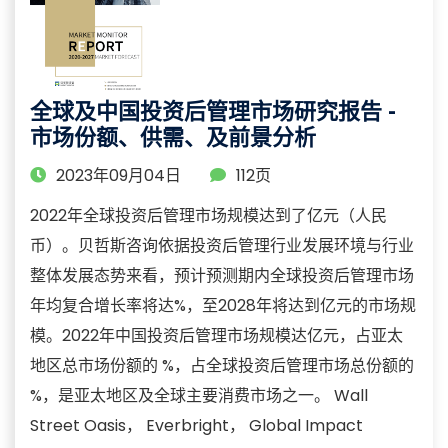
全球及中国投资后管理市场研究报告 -
市场份额、供需、及前景分析
2023年09月04日
112页
2022年全球投资后管理市场规模达到了亿元（人民
币）。贝哲斯咨询依据投资后管理行业发展环境与行业
整体发展态势来看，预计预测期内全球投资后管理市场
年均复合增长率将达%，至2028年将达到亿元的市场规
模。2022年中国投资后管理市场规模达亿元，占亚太
地区总市场份额的 %，占全球投资后管理市场总份额的
%，是亚太地区及全球主要消费市场之一。 Wall
Street Oasis， Everbright， Global Impact