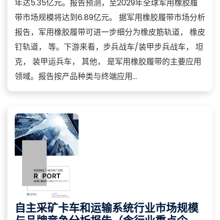
年达5.35亿元。报告预测，至2029年全球军用橡胶履
带市场规模将达到6.89亿元。 据军用橡胶履带市场分析
报告，军用橡胶履带可进一步细分为橡皮筋轨道， 橡皮
钉轨道， 等。下游来看，步兵战车/装甲步兵战车， 坦
克， 装甲运兵车， 其他， 是军用橡胶履带的主要应用
领域。报告按产品种类与终端应用...
自主采矿卡车和运输系统行业市场规模