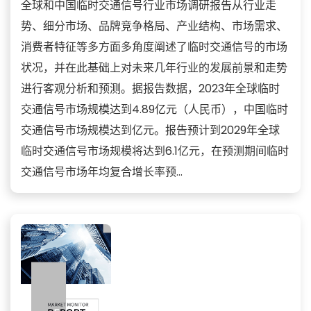
全球和中国临时交通信号行业市场调研报告从行业走
势、细分市场、品牌竞争格局、产业结构、市场需求、
消费者特征等多方面多角度阐述了临时交通信号的市场
状况，并在此基础上对未来几年行业的发展前景和走势
进行客观分析和预测。据报告数据，2023年全球临时
交通信号市场规模达到4.89亿元（人民币），中国临时
交通信号市场规模达到亿元。报告预计到2029年全球
临时交通信号市场规模将达到6.1亿元，在预测期间临时
交通信号市场年均复合增长率预...