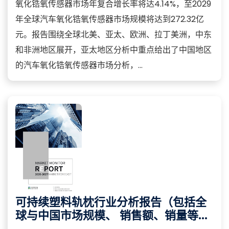
氧化锆氧传感器市场年复合增长率将达4.14%，至2029
年全球汽车氧化锆氧传感器市场规模将达到272.32亿
元。报告围绕全球北美、亚太、欧洲、拉丁美洲，中东
和非洲地区展开，亚太地区分析中重点给出了中国地区
的汽车氧化锆氧传感器市场分析，...
可持续塑料轨枕行业分析报告（包括全
球与中国市场规模、 销售额、销量等数
据）