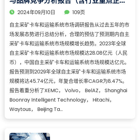
与品牌竞争分析报告（含行业重点企业
市场表现及竞争策略分析）
2024年09月10日
109页
自主采矿卡车和运输系统市场调研报告从过去五年的市
场发展态势进行总结分析，合理的预估了预测期内自主
采矿卡车和运输系统市场规模增长趋势。2023年全球
自主采矿卡车和运输系统市场规模达28.08亿元（人民
币），中国自主采矿卡车和运输系统市场规模达亿元。
报告预测到2029年全球自主采矿卡车和运输系统市场
规模将达45.74亿元，年复合增长率CAGR为8.47%。
报告着重分析了XEMC， Volvo， BelAZ， Shanghai
Boonray Intelligent Technology， Hitachi，
Waytous， Beijing Ta...