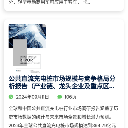
分，轻型电动商用车可应用于客车， 卡...
公共直流充电桩市场规模与竞争格局分
析报告（产业链、龙头企业及重点区域
研究）
2024年09月11日
106页
全球和中国公共直流充电桩行业市场调研报告涵盖了历
史市场数据的统计与未来市场全景和增长潜力预测。
2023年全球公共直流充电桩市场规模达到394.79亿元