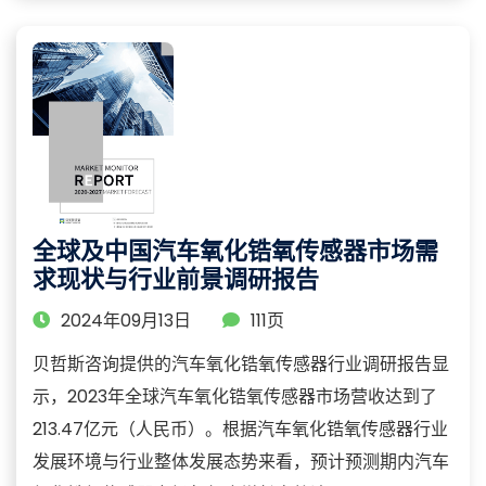
全球及中国汽车氧化锆氧传感器市场需
求现状与行业前景调研报告
2024年09月13日
111页
贝哲斯咨询提供的汽车氧化锆氧传感器行业调研报告显
示，2023年全球汽车氧化锆氧传感器市场营收达到了
213.47亿元（人民币）。根据汽车氧化锆氧传感器行业
发展环境与行业整体发展态势来看，预计预测期内汽车