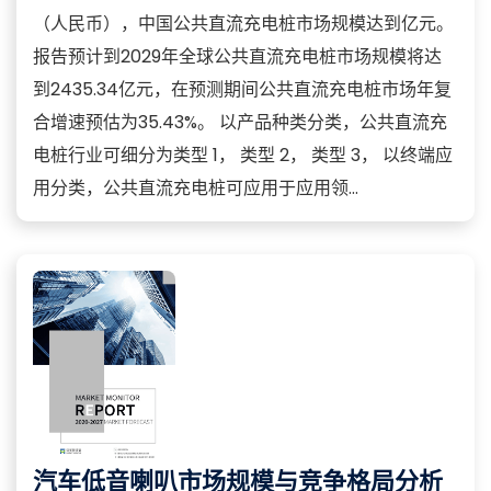
（人民币），中国公共直流充电桩市场规模达到亿元。
报告预计到2029年全球公共直流充电桩市场规模将达
到2435.34亿元，在预测期间公共直流充电桩市场年复
合增速预估为35.43%。 以产品种类分类，公共直流充
电桩行业可细分为类型 1， 类型 2， 类型 3， 以终端应
用分类，公共直流充电桩可应用于应用领...
汽车低音喇叭市场规模与竞争格局分析