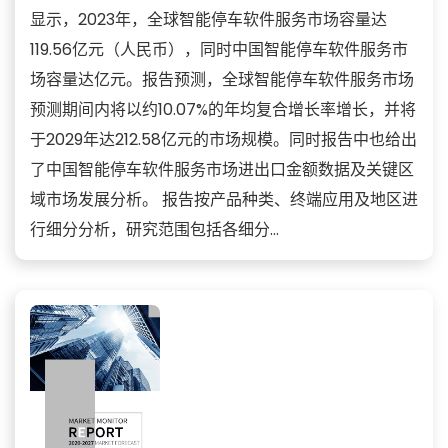
显示，2023年，全球智能停车软件服务市场容量达
119.56亿元（人民币），同时中国智能停车软件服务市
场容量达亿元。报告预测，全球智能停车软件服务市场
预测期间内将以约10.07%的年均复合增长率增长，并将
于2029年达212.58亿元的市场规模。同时报告中也给出
了中国智能停车软件服务市场进出口金额数据及关键区
域市场发展分析。 报告按产品种类、终端应用及地区进
行细分分析，研究范围包括各细分...