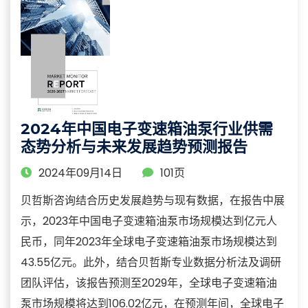
2024年中国电子变速箱油泵行业供需
态势分析与未来发展趋势预测报告
2024年09月14日
101页
贝哲斯咨询结合历史发展趋势与现有数据，在报告中展
示，2023年中国电子变速箱油泵市场规模达到亿元人
民币，同年2023年全球电子变速箱油泵市场规模达到
43.55亿元。此外，结合贝哲斯专业数据分析法及调研
团队评估，该报告预测至2029年，全球电子变速箱油
泵市场规模将达到106.02亿元，在预测年间，全球电子