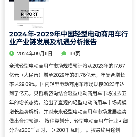
2024年-2029年中国轻型电动商用车行
业产业链发展及机遇分析报告
2024年09月11日
119页
全球轻型电动商用车市场规模预计将从2023年的17.67
亿元（人民币）增至2029年的81.76亿元，年复合增长
率达29.09%。国内轻型电动商用车市场规模2023年达
到了亿元。贝哲斯咨询结合轻型电动商用车市场过去五
年的增长态势，给出了直观的轻型电动商用车市场规模
增长趋势解析，并对未来轻型电动商用车市场发展趋势
做出合理预测。 按种类划分，轻型电动商用车行业可细
分为≤200千瓦时， ＞200千瓦时， 。按最终用途划