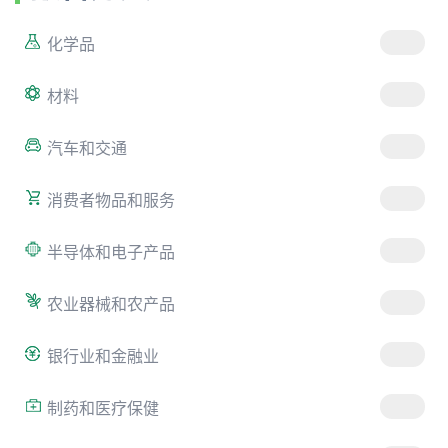
化学品
材料
汽车和交通
消费者物品和服务
半导体和电子产品
农业器械和农产品
银行业和金融业
制药和医疗保健