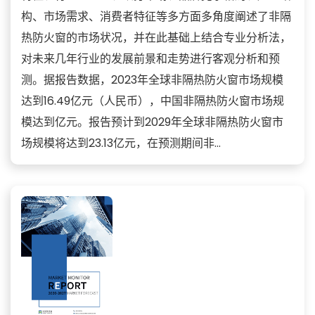
构、市场需求、消费者特征等多方面多角度阐述了非隔
热防火窗的市场状况，并在此基础上结合专业分析法，
对未来几年行业的发展前景和走势进行客观分析和预
测。据报告数据，2023年全球非隔热防火窗市场规模
达到16.49亿元（人民币），中国非隔热防火窗市场规
模达到亿元。报告预计到2029年全球非隔热防火窗市
场规模将达到23.13亿元，在预测期间非...