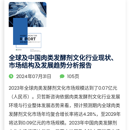
全球及中国肉类发酵剂文化行业现状、
市场结构及发展趋势分析报告
2024年07月31日
105页
2023年全球肉类发酵剂文化市场规模达到了0.07亿元
（人民币）。贝哲斯咨询依据肉类发酵剂文化行业发展
环境与行业整体发展态势来看，预计预测期内全球肉类
发酵剂文化市场年均复合增长率将达4.28%，至2029年
将达到0.09亿元的市场规模。2023年中国肉类发酵剂