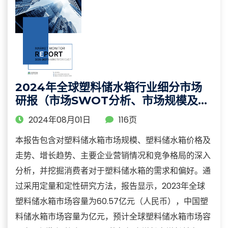
2024年全球塑料储水箱行业细分市场
研报（市场SWOT分析、市场规模及增
长率调研）
2024年08月01日
116页
本报告包含对塑料储水箱市场规模、塑料储水箱价格及
走势、增长趋势、主要企业营销情况和竞争格局的深入
分析，并挖掘消费者对于塑料储水箱的需求和偏好。通
过采用定量和定性研究方法，报告显示，2023年全球
塑料储水箱市场容量为60.57亿元（人民币），中国塑
料储水箱市场容量为亿元，预计全球塑料储水箱市场容