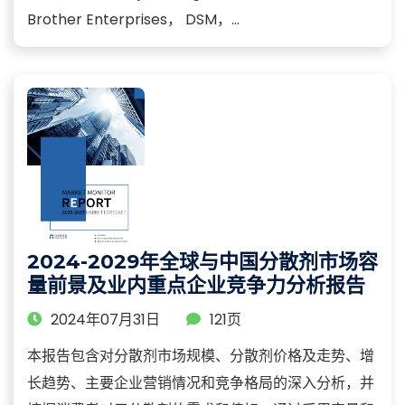
Brother Enterprises， DSM，...
2024-2029年全球与中国分散剂市场容
量前景及业内重点企业竞争力分析报告
2024年07月31日
121页
本报告包含对分散剂市场规模、分散剂价格及走势、增
长趋势、主要企业营销情况和竞争格局的深入分析，并