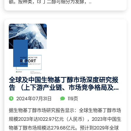
额。按种类，13 丁二醇可细分为发酵，...
全球及中国生物基丁醇市场深度研究报
告 （上下游产业链、市场竞争格局及趋
势分析）
2024年07月31日
119页
据生物基丁醇市场研究报告显示：全球生物基丁醇市场
规模2023年达1022.97亿元（人民币），2023年中国生
物基丁醇市场规模达279.68亿元。预计到2029年全球