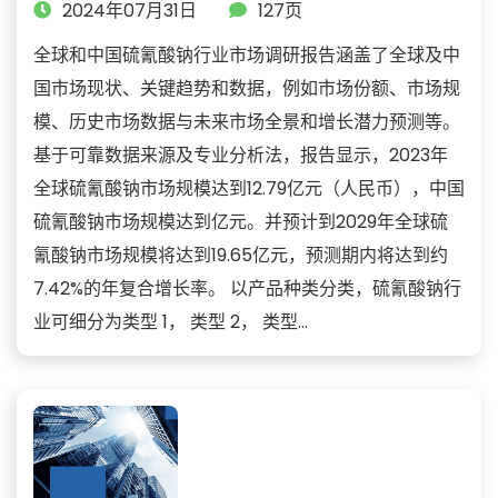
2024年07月31日
127页
全球和中国硫氰酸钠行业市场调研报告涵盖了全球及中
国市场现状、关键趋势和数据，例如市场份额、市场规
模、历史市场数据与未来市场全景和增长潜力预测等。
基于可靠数据来源及专业分析法，报告显示，2023年
全球硫氰酸钠市场规模达到12.79亿元（人民币），中国
硫氰酸钠市场规模达到亿元。并预计到2029年全球硫
氰酸钠市场规模将达到19.65亿元，预测期内将达到约
7.42%的年复合增长率。 以产品种类分类，硫氰酸钠行
业可细分为类型 1， 类型 2， 类型...