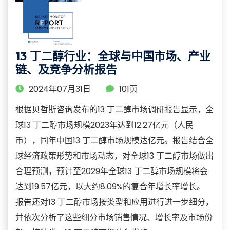
13 丁二醇行业：全球与中国市场、产业
链、及竞争分析报告
2024年07月31日
101页
根据贝哲斯咨询发布的13 丁二醇市场调研报告显示，全
球13 丁二醇市场规模2023年达到12.27亿元（人民
币），同年中国13 丁二醇市场规模达亿元。报告结合全
球经济政策形势和市场动态，对全球13 丁二醇市场做出
合理预测，预计至2029年全球13 丁二醇市场规模将会
达到19.57亿元，以大约8.09%的复合年增长率增长。
报告还对13 丁二醇市场按类型和应用进行进一步细分，
并依次分析了这些细分市场销售情况、增长率及市场份