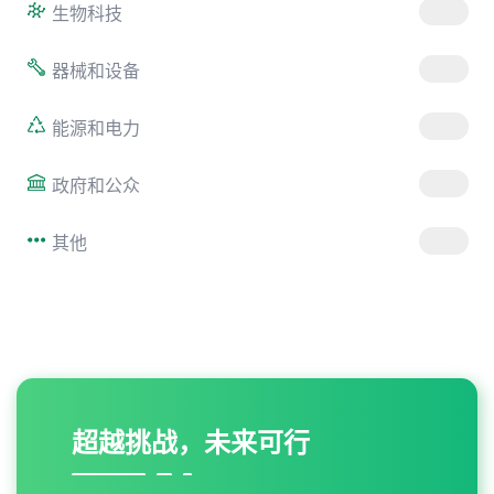
生物科技
器械和设备
能源和电力
政府和公众
其他
超越挑战，未来可行