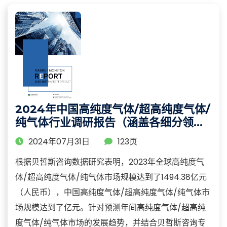
2024年中国高纯度气体/超高纯度气体/
纯气体行业调研报告（涵盖各细分领域
市场规模及占比分析）
2024年07月31日
123页
根据贝哲斯咨询数据研究表明，2023年全球高纯度气
体/超高纯度气体/纯气体市场规模达到了1494.38亿元
（人民币），中国高纯度气体/超高纯度气体/纯气体市
场规模达到了亿元。针对预测年间高纯度气体/超高纯
度气体/纯气体市场的发展趋势，并结合贝哲斯咨询专