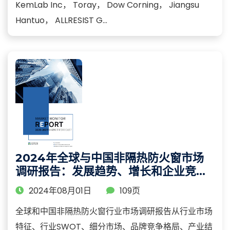
KemLab Inc， Toray， Dow Corning， Jiangsu
Hantuo， ALLRESIST G...
2024年全球与中国非隔热防火窗市场
调研报告：发展趋势、增长和企业竞争
策略
2024年08月01日
109页
全球和中国非隔热防火窗行业市场调研报告从行业市场
特征、行业SWOT、细分市场、品牌竞争格局、产业结